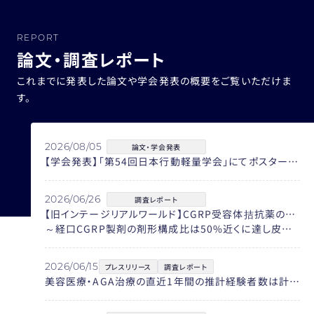
REPORT
論文・調査レポート
これまでに発表した論文や学会発表の概要をご覧いただけま
す。
2026/08/05
論文・学会発表
【学会発表】「第54回日本行動軽量学会」にてポスター発表を行います
2026/06/26
調査レポート
【旧インテージリアルワールド】CGRP受容体拮抗薬の院外処方患者数が約2.8万人規模へ急拡大
～経口CGRP製剤の剤形構成比は50%近くに達し皮下注と同規模に～
2026/06/15
プレスリリース
調査レポート
美容医療・AGA治療の直近1年間の推計経験者数は計195万人 公的データでは見えない「自由診療」の実態を可視化