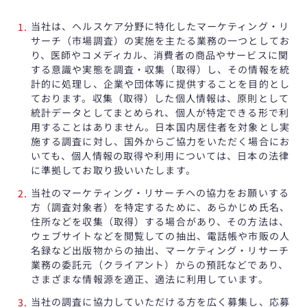
当社は、ヘルスケア分野に特化したマーケティング・リ
サーチ（市場調査）の実施を主たる業務の一つとしてお
り、医師やコメディカル、消費者の商品やサービスに関
する意識や実態を調査・収集（取得）し、その情報を統
計的に処理し、企業や団体等に提供することを目的とし
ております。収集（取得）した個人情報は、原則として
統計データとしてまとめられ、個人が特定できる形で利
用することはありません。日本国内居住者を対象とし実
施する調査に対し、国外からご協力をいただく場合にお
いても、個人情報の取得や利用については、日本の法律
に準拠してお取り扱いいたします。
当社のマーケティング・リサーチヘの協力をお願いする
方（調査対象者）を特定するために、あらかじめ氏名、
住所などを収集（取得）する場合があり、その方法は、
ウェブサイトなどを閲覧しての抽出、電話帳や市販の人
名録など出版物からの抽出、マーケティング・リサーチ
業務の委託元（クライアント）からの預託などであり、
さまざまな情報源を適正、適法に利用しています。
当社の調査に協力していただける方を広く募集し、応募