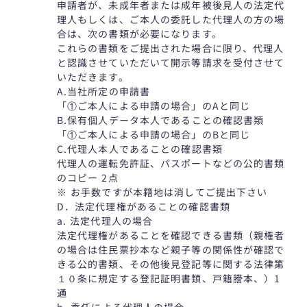
申請者が、未成年者または成年被後見人の法定代
理人もしくは、ご本人の委託した代理人の方の場
合は、次の書類が必要になります。
これらの書類をご提出された場合に限り、代理人
と認識させていただいて開示等請求を受付させて
いただきます。
A.当社所定の申請書
「①ご本人による申請の場合」のAと同じ
B.保有個人データ本人であることの確認書類
「①ご本人による申請の場合」のBと同じ
C.代理人本人であることの確認書類
代理人の運転免許証、パスポートなどの公的書類
のコピー 2点
※ お手数ですが本籍地は消してご提出下さい
D．法定代理権があることの確認書類
a. 法定代理人の場合
法定代理権があることを確認できる書類（親権者
の場合は住民票抄本など親子等の関係性が確認で
きる公的書類、その他後見登記等に関する法律第
１０条に規定する登記証明書類、戸籍謄本、）1
通