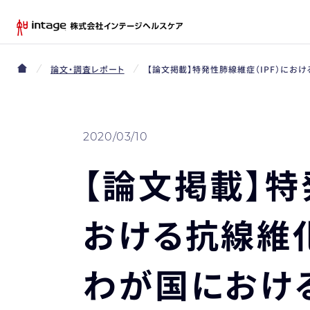
論文・調査レポート
【論文掲載】特発性肺線維症（IPF）における抗
2020/03/10
【論文掲載】特
おける抗線維
わが国における