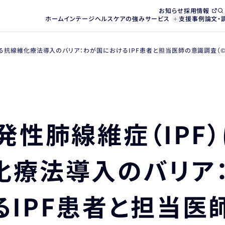
お知らせ
採用情報
ホーム
インテージヘルスケアの強み
サービス
支援事例
論文・
線維化療法導入のバリア：わが国におけるIPF患者と担当医師の意識調査（©Hiromi 
発性肺線維症（IPF）
化療法導入のバリア
IPF患者と担当医