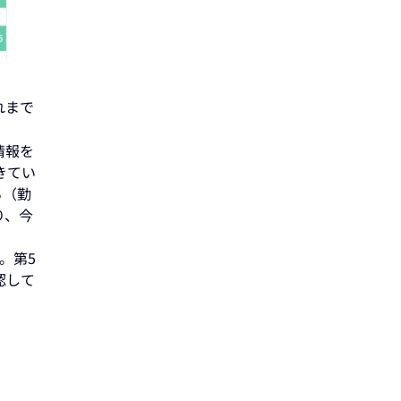
れまで
情報を
きてい
る（勤
り、今
。第5
認して