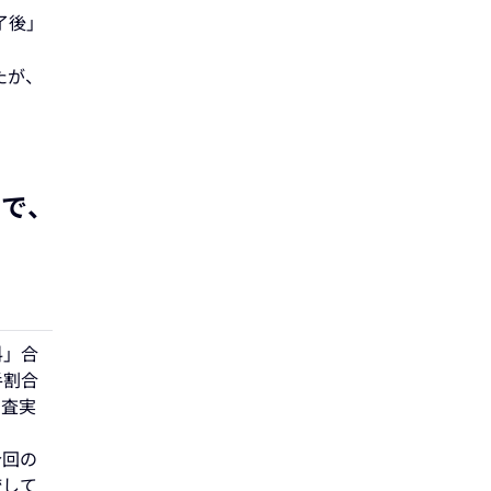
了後」
たが、
で、
科」合
手割合
調査実
今回の
較して