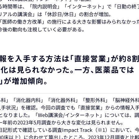
る時間帯は、「院内説明会」「インターネット」で「日勤の終
リアルの講演会」は「休診日/休日」の割合が増加。
「医師の働き方改革」の施行による大きな影響はみられなかっ
今後の動向も注視していく必要がある。
報を入手する方法は「直接営業」が約8割
化は見られなかった。一方、医薬品では
ト」が増加傾向。
外科」「消化器内科」「消化器外科」「整形外科」「脳神経外
入手状況」を確認。今回の調査でも「直接営業」からの情報入
果となりました。「Web講演会/インターネット」については、
年前の2023年5月調査から大きな変化は見られません。
式で確認している調査Impact Track（※1）において、
0床以上）に合わせて算出したところ、2023年12月調査と比