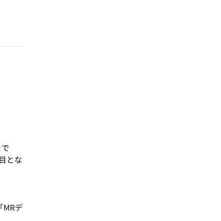
まで
回目とな
MRデ