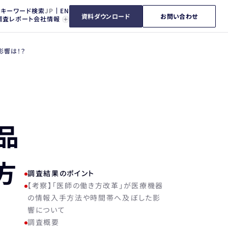
キーワード検索
資料ダウンロード
お問い合わせ
調査レポート
会社情報
影響は！？
品
方
調査結果のポイント
【考察】「医師の働き方改革」が医療機器
の情報入手方法や時間帯へ及ぼした影
響について
調査概要