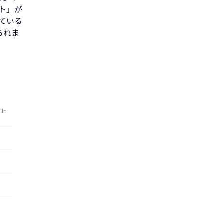
ット」が
している
られま