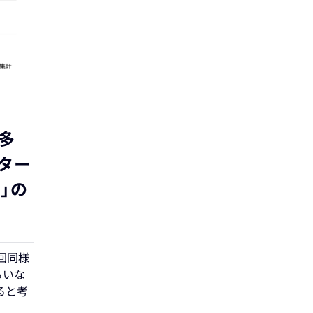
多
ター
」の
。
回同様
らいな
ると考