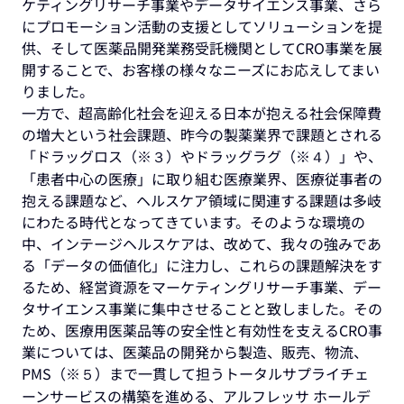
ケティングリサーチ事業やデータサイエンス事業、さら
にプロモーション活動の支援としてソリューションを提
供、そして医薬品開発業務受託機関としてCRO事業を展
開することで、お客様の様々なニーズにお応えしてまい
りました。
一方で、超高齢化社会を迎える日本が抱える社会保障費
の増大という社会課題、昨今の製薬業界で課題とされる
「ドラッグロス（※３）やドラッグラグ（※４）」や、
「患者中心の医療」に取り組む医療業界、医療従事者の
抱える課題など、ヘルスケア領域に関連する課題は多岐
にわたる時代となってきています。そのような環境の
中、インテージヘルスケアは、改めて、我々の強みであ
る「データの価値化」に注力し、これらの課題解決をす
るため、経営資源をマーケティングリサーチ事業、デー
タサイエンス事業に集中させることと致しました。その
ため、医療用医薬品等の安全性と有効性を支えるCRO事
業については、医薬品の開発から製造、販売、物流、
PMS（※５）まで一貫して担うトータルサプライチェ
ーンサービスの構築を進める、アルフレッサ ホールデ