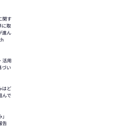
に関す
単に取
が進ん
h
・活用
基づい
みはど
組んで
み」
報告