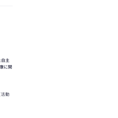
た自主
健康に関
（活動