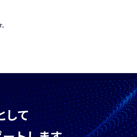
す。
として
ポートします