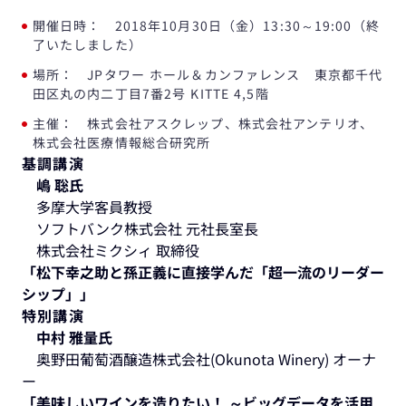
開催日時： 2018年10月30日（金）13:30～19:00（終
了いたしました）
場所： JPタワー ホール＆カンファレンス 東京都千代
田区丸の内二丁目7番2号 KITTE 4,5階
主催： 株式会社アスクレップ、株式会社アンテリオ、
株式会社医療情報総合研究所
基調講演
嶋 聡氏
多摩大学客員教授
ソフトバンク株式会社 元社長室長
株式会社ミクシィ 取締役
「松下幸之助と孫正義に直接学んだ「超一流のリーダー
シップ」」
特別講演
中村 雅量氏
奥野田葡萄酒醸造株式会社(Okunota Winery) オーナ
ー
「美味しいワインを造りたい！ ～ビッグデータを活用