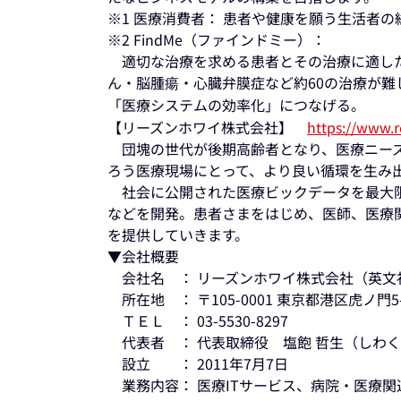
※1 医療消費者： 患者や健康を願う生活者の
※2 FindMe（ファインドミー）：
適切な治療を求める患者とその治療に適した
ん・脳腫瘍・心臓弁膜症など約60の治療が
「医療システムの効率化」につなげる。
【リーズンホワイ株式会社】
https://www.
団塊の世代が後期高齢者となり、医療ニーズ
ろう医療現場にとって、より良い循環を生み
社会に公開された医療ビックデータを最大限
などを開発。患者さまをはじめ、医師、医療
を提供していきます。
▼会社概要
会社名 ： リーズンホワイ株式会社（英文社名：R
所在地 ： 〒105-0001 東京都港区虎ノ門5-
ＴＥＬ ： 03-5530-8297
代表者 ： 代表取締役 塩飽 哲生（しわく
設立 ： 2011年7月7日
業務内容： 医療ITサービス、病院・医療関