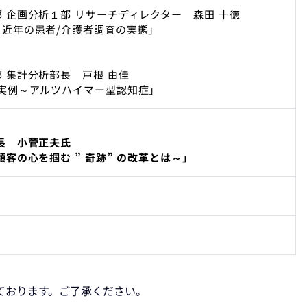
企画分析１部 リサーチディレクター 森田 十徳
近年の患者/介護者調査の実態」
 集計分析部長 戸根 由佳
実例～アルツハイマー型認知症」
長 小菅正夫氏
客の心を掴む ” 奇跡” の改革とは～」
ております。ご了承ください。