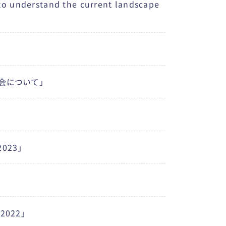
rstand the current landscape
会について」
23」
022」